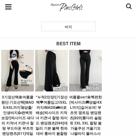
바지
BEST ITEM
3기장선택🌼여름쿨
*누적2만장![기장선
여름쿨ver!🌼핵편한
원단·기모선택[MAD
택🖤여름입고!/5XL
[빅사이즈🚚당발/4X
E/4XL까지🚀당출/
까지/MADE🚛바로
L까지]길어보여! 부
인생바지👍완벽핏
배송]빅사이즈 키작
츠컷 옆트임 밴딩팬
보장!]빅사이즈 새다
녀 키큰녀 찰랑 와이
츠[820]롱다리 슬림
리 키작녀 키큰녀 찰
드 밴딩팬츠[594]데
핏 2XL 3XL 찰랑 봄
랑 부드러운 부츠컷
일리 기본 블랙 한파
가을쿠션 겨울기모
밴딩팬츠[811]데일
대비 통바지 봄찰랑
나팔바지 플러스사