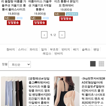
리 봄찰랑 여름쿨 가
여름아이스 가을쿠
이즈 통통녀 본딩기
을쿠션 겨울기모 통
션 겨울기모 4계절
모 한파대비
통녀 플러스사이즈
통통녀
19,800원
19,800원
19,800원
1
/
2
청바지
스키니
와이드
일자
부츠컷
빈티지
배기
슬랙스
밴딩
레깅스
반바지
정렬
[공항패션🛫당일
-3kg핏🍑커버핏[M
출고🚚하체커버]
ADE🚀당발/어깨
빅사이즈 여름 찰
끈조절핏💕찰랑여
랑쿨 와이드 옆트
리]빅사이즈 쿨 핀
임 밴딩통바지[83
턱 플리츠 나시&포
2]간절기 팬츠 원
턱 와이드 팬츠 세
마일웨어 홈웨어
트[628]꾸안꾸 스