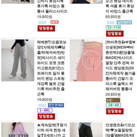
긴바지 휴양지룩
모크 밴딩 데이트
휴가룩 바캉스 통
룩 여름 휴가 휴양
통녀 플러스사이즈
지 바캉스 출근룩
19,800원
69,800원
딱예쁜💘요즘핏보
[하비추천👍부함❌
장![자체제작🚚당
인생핏]NEW📢버
출/하체커버/탄탄
튼핀턱3종[당출🚀
핏]빅사이즈 세미
MADE]빅사이즈
와이드 포켓 코튼
찰랑 단추 핀턱 와
카고팬츠[612]스
이드 밴딩팬츠[50
트레이트 일자 통
2]자체제작 봄가을
바지 밴딩 스트링
통바지 간절기 오
개강룩 봄옷 간절
피스룩 슬랙스 하
기룩 하비추천 출
체커버핏 통통녀
근룩
29,800원
19,800원
🔥계속업뎃[❣원가
인생팬츠👍기모선
이하 파격 한정 세
택!🖤보들찰랑핏
일❣][세트니까 고
[당출🚀MADE/4X