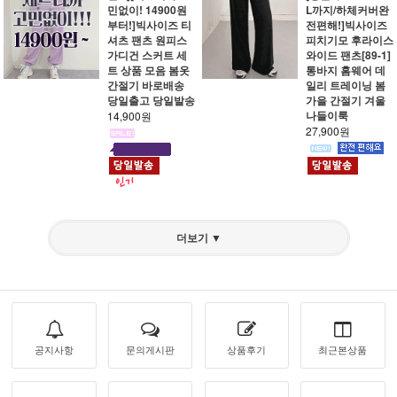
민없이! 14900원
L까지/하체커버완
부터!]빅사이즈 티
전편해!]빅사이즈
셔츠 팬츠 원피스
피치기모 후라이스
가디건 스커트 세
와이드 팬츠[89-1]
트 상품 모음 봄옷
통바지 홈웨어 데
간절기 바로배송
일리 트레이닝 봄
당일출고 당일발송
가을 간절기 겨울
나들이룩
14,900원
27,900원
더보기 ▼
공지사항
문의게시판
상품후기
최근본상품