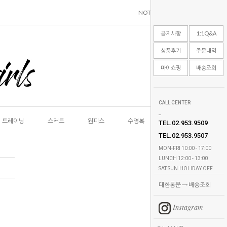
NOTICE
1:1Q&A
REVIEW
공지사항
1:1Q&A
상품후기
주문내역
마이쇼핑
배송조회
CALL CENTER
_
트레이닝
스커트
원피스
수영복
언더웨어
악세
TEL.02.953.9509
TEL.02.953.9507
MON-FRI 10:00 - 17:00
LUNCH 12:00 - 13:00
SAT.SUN.HOLIDAY OFF
대한통운 → 배송조회
Instagram