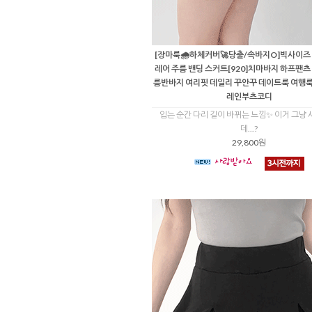
[장마룩🌧하체커버🚀당출/속바지O]빅사이즈
레어 주름 밴딩 스커트[920]치마바지 하프팬츠
름반바지 여리핏 데일리 꾸안꾸 데이트룩 여행
레인부츠코디
입는 순간 다리 길이 바뀌는 느낌✨ 이거 그냥
데...?
29,800원