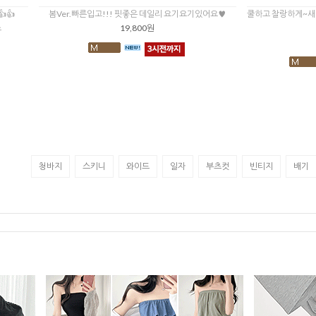
👍
봄Ver.빠른입고!!! 핏좋은 데일리 요기요기있어요♥
쿨하고 찰랑하게~새
스
19,800원
청바지
스키니
와이드
일자
부츠컷
빈티지
배기