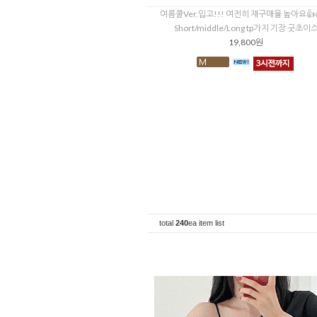
여름쿨Ver.입고!!! 여전히 재구매율 높아요👍
Short/middle/Long tp가지 기장 굿초이
19,800원
total
240
ea item list