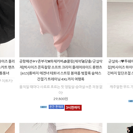
사이즈 플리
공항패션✈Y존부각❌하체커버🧊쿨링[제작🚀당출/군살삭
군살쏙-!🖤투웨
스커트 팬츠
제]빅사이즈 쫀득찰랑 소프트 크리미 플레어와이드 롱팬츠
집]빅사이즈 하이
 통통녀
[615]통바지 에겐녀 테토녀 스트링 봄여름 벚꽃룩 슬랙스
긴바지 밑단조절 
간절기 트레이닝 4XL까지 여행룩
꾸 치트키!
움직일 때마다 사르르 흐르는 핏 엉밑살·승마살·Y존 걱정 없
캐주얼한 무드 가
이!
29,800원