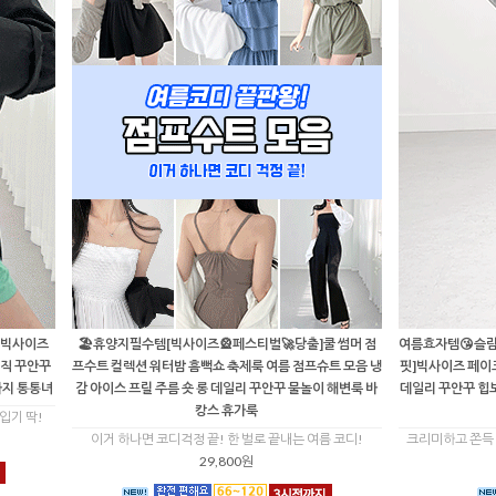
]빅사이즈
🏖휴양지필수템[빅사이즈🎡페스티벌🚀당출]쿨 썸머 점
여름효자템😘슬림
이직 꾸안꾸
프수트 컬렉션 워터밤 흠뻑쇼 축제룩 여름 점프슈트 모음 냉
핏]빅사이즈 페이크
바지 통통녀
감 아이스 프릴 주름 숏 롱 데일리 꾸안꾸 물놀이 해변룩 바
데일리 꾸안꾸 힙
캉스 휴가룩
입기 딱!
이거 하나면 코디걱정 끝! 한 벌로 끝내는 여름 코디!
크리미하고 쫀득 
29,800원