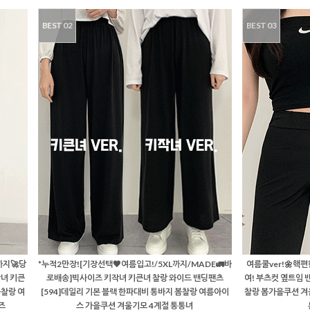
BEST 02
BEST 03
까지🚀당
*누적2만장![기장선택🖤여름입고!/5XL까지/MADE🚛바
여름쿨ver!🌼핵
녀 키큰
로배송]빅사이즈 키작녀 키큰녀 찰랑 와이드 밴딩팬츠
여! 부츠컷 옆트임 밴
봄찰랑 여
[594]데일리 기본 블랙 한파대비 통바지 봄찰랑 여름아이
찰랑 봄가을쿠션 겨
즈
스 가을쿠션 겨울기모 4계절 통통녀