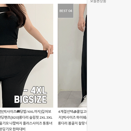
오늘본상품
BEST 04
편한[빅사이즈🚚당발/4XL까지]길어보
4계절선택🧊쿨입고![당출🚀세상편한/인생바지👍5
딩팬츠[820]롱다리 슬림핏 2XL 3XL
지]빅사이즈 하이웨스트 일자 와이드 슬릿 밴딩팬츠[7
울기모 나팔바지 플러스사이즈 통통녀
롱다리 봄골지 찰랑 여름아이스 가을쿠션 겨울기모 
본딩기모 한파대비
절기 슬랙스