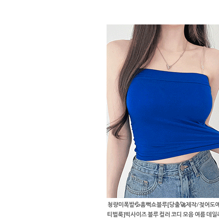
청량미폭발💦흠뻑쇼블루[당출🚀제작/젖어도예
티벌룩]빅사이즈 블루 컬러 코디 모음 여름 데