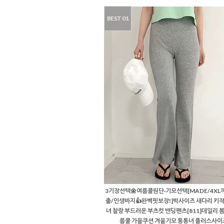
BEST 01
3기장선택🌼여름쿨원단·기모선택[MADE/4XL
출/인생바지👍완벽핏보장!]빅사이즈 새다리 키작
녀 찰랑 부드러운 부츠컷 밴딩팬츠[811]데일리 
름쿨 가을쿠션 겨울기모 통통녀 플러스사이