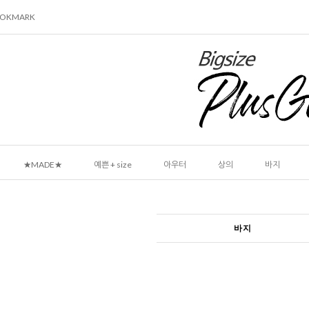
OOKMARK
★MADE★
예쁜 + size
아우터
상의
바지
바지