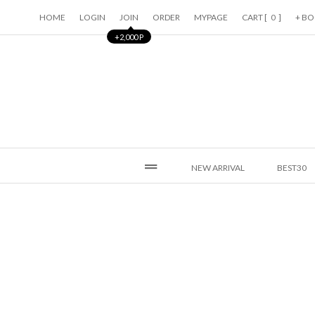
HOME
LOGIN
JOIN
ORDER
MYPAGE
CART [
]
+ B
0
+2,000 P
NEW ARRIVAL
BEST30