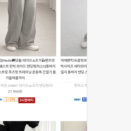
이[Made🚚당출/와이드&조거👍팬츠맛
딱예쁜💘요즘핏보장![자체제작🚚당출/하체커버
웨스트 핀턱 와이드 밴딩팬츠[15]통바지
빅사이즈 세미와이드 포켓 코튼 카고팬츠[612]
스트링 루즈핏 트레이닝 운동복 간절기 봄
일자 통바지 밴딩 스트링 개강룩 봄옷 간절기룩 하
가을여름까지
근룩
득한 2WAY! 와이드or조거 밴딩팬츠!
편하고 캐주얼한 디자인의 카고롱팬츠!
27,900원
19,800원