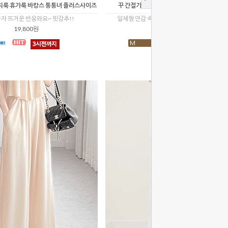
지룩 휴가룩 바캉스 통통녀 플러스사이즈
꾸 간절기 여행룩 데이트룩 하객룩 레인부즈
자 뜨거운 반응와요~ 핏강추!!
일체형 안감 속바지로 비칠 걱정 없이 활동성 U
19,800원
19,800원