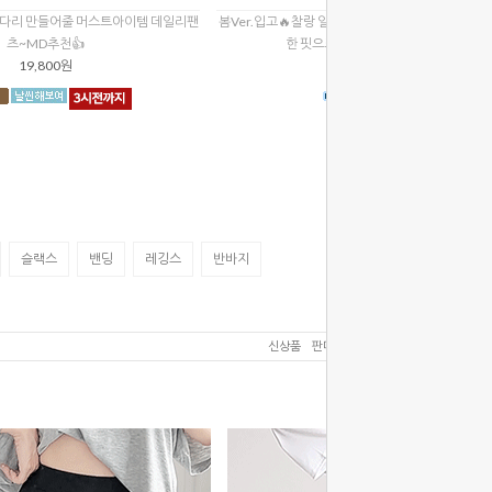
다리 만들어줄 머스트아이템 데일리팬
봄Ver.입고🔥찰랑 일자핏, Y존 부각 NO, 슬릿으로
츠~MD추천👍
한 핏으로 여리한 인생팬츠완성!
19,800원
24,900원
슬랙스
밴딩
레깅스
반바지
신상품
판매순위
인기상품
낮은가격
높