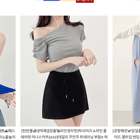
쁜🌊페스
[탄탄쿨🧊장마룩][당출🚀라인정리핏]빅사이즈 A라인 플
[공항패션🛫당일
일리&물놀이
레어핏 미니스커트[632]데일리 꾸안꾸 트레이닝 부함X 여
이드 옆트임 밴딩