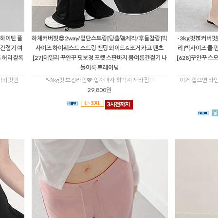
 하이틴 플
하체커버핏😎2way/밑단스트링[당출🚀제작/후들찰랑]빅
-3kg핏🍑커버
 간절기 여
사이즈 하이웨스트 스트링 밴딩 와이드&조거 카고 팬츠
리]빅사이즈 쿨 
룩 허리잘록
[27]데일리 꾸안꾸 핏보정 포켓 스판바지 봄여름간절기 나
[628]꾸안꾸 스
들이룩 트레이닝
 사기핏인
"-3kg핏 보정라인💖 입자마자 허벅지 사라짐!"
이거 입으면 라인
29,800원