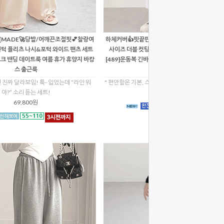
핏[MADE🚀당발/어깨끈조절핏💕찰랑여
하체커버👍핏끝판왕[당출🚀자체제작/막입어도예
핀턱 플리츠 나시&포턱 와이드 팬츠 세트
사이즈 더블 컷팅 데미지 포인트 밴딩 와이드 조
모크 밴딩 데이트룩 여름 휴가 휴양지 바캉
[489]운동복 긴바지 캐주얼 트레이닝 봄가을 여
스 출근룩
데일리 루즈핏
 진짜 달라보임! 툭- 입었는데 “라인 뭐
" 편안함은 기본, 스타일은 덤! 하체고민? 이거 하나
야?” 소리 듣는 세트!
29,800원
69,800원