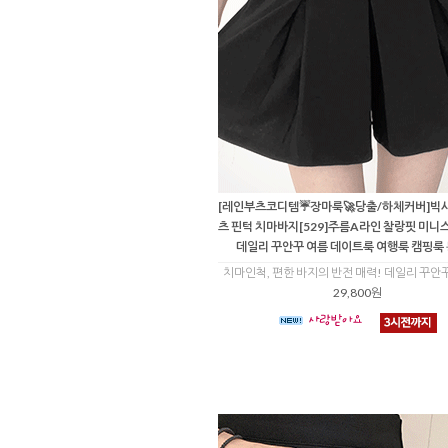
[레인부츠코디템☔장마룩🚀당출/하체커버]빅
츠 핀턱 치마바지[529]주름A라인 찰랑핏 미니
데일리 꾸안꾸 여름 데이트룩 여행룩 캠핑룩
치마인척, 편한 바지의 반전 매력! 데일리 꾸안
29,800원