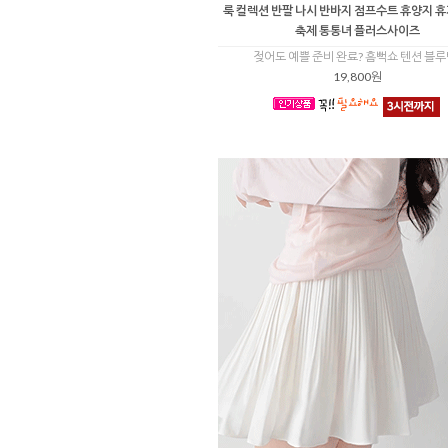
룩 컬렉션 반팔 나시 반바지 점프수트 휴양지 
축제 통통녀 플러스사이즈
젖어도 예쁠 준비 완료? 흠뻑쇼 텐션 블루
19,800원