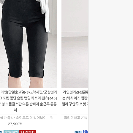
라인[당일출고🚀-3kg착시핏/군살정리
라인정리🧊탱글쫀쫀핏 [당일출고🚀-3kg슬림핏
 포켓 밑단 슬릿 밴딩 카프리 팬츠[645]
는] 빅사이즈 힙핀턱 크림 밴딩 부츠컷 카프리팬츠[
보정 보들쿨스판 여름 반바지 출근룩 통통
일리 꾸안꾸 포켓 여름 보들쿨스판 플레어밑단 여
녀
룩 통통녀
쿨한 촉감! 슬릿으로 더 길어보이는 핏!
크리미하고 쫀득 쿨한 촉감! 부드럽게 핏되는 인
27,900원
27,900원