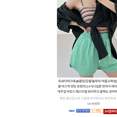
💦워터파크룩🧊쿨링[당출🚀제작/여름교복템
쿨 바스락 밴딩 숏팬츠[197]나일론 반바지 베
캐주얼 바캉스 페스티벌 워터파크 흠뻑쇼 장마
쨍한 컬러감으로 시원해 보이면서도 포인트로 
14,900원