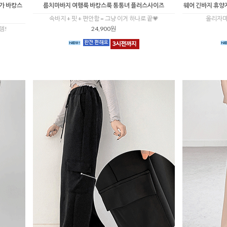
휴가 바캉스
름치마바지 여행룩 바캉스룩 통통녀 플러스사이즈
웨어 긴바지 휴양
속바지 + 핏 + 편안함 = 그냥 이거 하나로 끝💗
올리자마
템!
24,900원