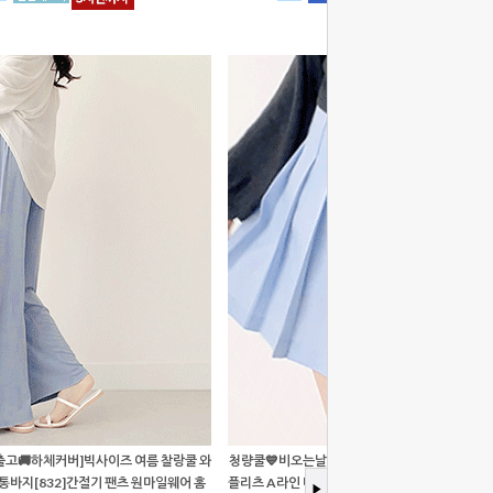
출고🚚하체커버]빅사이즈 여름 찰랑쿨 와
청량쿨💙비오는날[당출🚀3XL까지/하체커버핏
통바지[832]간절기 팬츠 원마일웨어 홈
플리츠 A라인 미니 스커트[917]주름치마바지 데