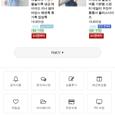
물놀이룩 냉감 레
여름 기본템 스판
이어드 이너 썸머
티 데일리 꾸안꾸
바캉스 해변룩 휴
통통녀 플러스사이
가룩 집앞룩
즈
19,800원
19,800원
더보기 ▼
공지사항
문의게시판
상품후기
최근본상품
적립금
마이페이지
주문조회
PC 버젼