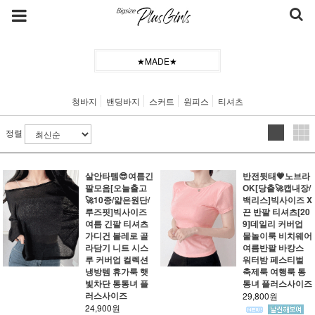
★MADE★
청바지
밴딩바지
스커트
원피스
티셔츠
정렬
살안타템😎여름긴
반전뒷태💗노브라
팔모음[오늘출고
OK[당출🚀캡내장/
🚀10종/얇은원단/
백리스]빅사이즈 X
루즈핏]빅사이즈
끈 반팔 티셔츠[20
여름 긴팔 티셔츠
9]데일리 커버업
가디건 볼레로 골
물놀이룩 비치웨어
라담기 니트 시스
여름반팔 바캉스
루 커버업 컬렉션
워터밤 페스티벌
냉방템 휴가룩 햇
축제룩 여행룩 통
빛차단 통통녀 플
통녀 플러스사이즈
러스사이즈
29,800원
24,900원