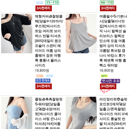
체형커버🧊찰랑쿨
여름필수💦기본나
해[당발✈120까지/
시[당출🚀이너맛
루즈핏]빅사이즈
집]빅사이즈 베이
트임 여리핏 브이
직 나시 컬렉션 슬
박스 반팔 티셔츠
리브리스 컬렉션
[805]데일리 원오
민소매 모음 여름
프숄더 스판티 레
썸머 상의 티셔츠
이어드 여름 상의
크롭탑 튜브탑 캡
홈웨어 잠옷 여행
나시 바캉스 휴가
룩 통통녀 플러스
룩 해변룩 여행 흠
사이즈
뻑쇼 워터밤
19,800원
16,900원
쿨링🧊촉촉찰랑핏
라인정리핏😎슬릿
💦워터밤[당일출
포인트![제작🚀당
고🚀캡내장/여리
일출고/쫀득찰랑]
핏]빅사이즈 쿨아
빅사이즈 여리 U넥
이스 셔링 끈나시
사이드 롱슬릿 반
티셔츠[164]여름
팔 티셔츠[364]커
데일리룩 꾸안꾸
버핏보장 슬림핏